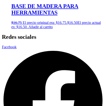
BASE DE MADERA PARA
HERRAMIENTAS
$
16.75
El precio original era: $16.75.
$
16.50
El precio actual
es: $16.50.
Añadir al carrito
Redes sociales
Facebook