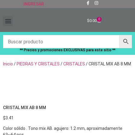
INGRESAR
0
$
0.00
“RECIÉN LLEGADOS”
** Precios y promociones EXCLUSIVAS para este sitio **
Inicio
/
PIEDRAS Y CRISTALES
/
CRISTALES
/ CRISTAL MIX AB 8 MM
CRISTAL MIX AB 8 MM
$
3.41
Color sólido . Tono mix AB. agujero: 1.2 mm, aproximadamente
63~64 pcs