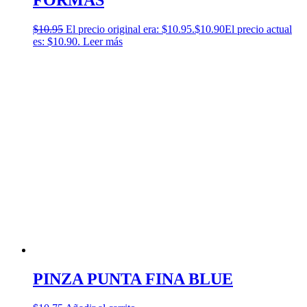
FORMAS
$
10.95
El precio original era: $10.95.
$
10.90
El precio actual
es: $10.90.
Leer más
PINZA PUNTA FINA BLUE