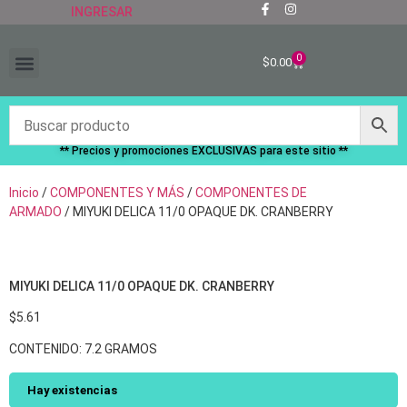
INGRESAR
0
$
0.00
“RECIÉN LLEGADOS”
** Precios y promociones EXCLUSIVAS para este sitio **
Inicio
/
COMPONENTES Y MÁS
/
COMPONENTES DE
ARMADO
/ MIYUKI DELICA 11/0 OPAQUE DK. CRANBERRY
MIYUKI DELICA 11/0 OPAQUE DK. CRANBERRY
$
5.61
CONTENIDO: 7.2 GRAMOS
Hay existencias