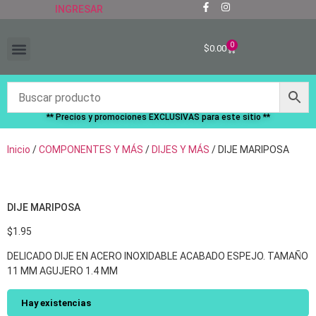
INGRESAR
0
$
0.00
“RECIÉN LLEGADOS”
** Precios y promociones EXCLUSIVAS para este sitio **
Inicio
/
COMPONENTES Y MÁS
/
DIJES Y MÁS
/ DIJE MARIPOSA
DIJE MARIPOSA
$
1.95
DELICADO DIJE EN ACERO INOXIDABLE ACABADO ESPEJO. TAMAÑO
11 MM AGUJERO 1.4 MM
Hay existencias