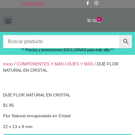
INGRESAR
0
$
0.00
“RECIÉN LLEGADOS”
** Precios y promociones EXCLUSIVAS para este sitio **
Inicio
/
COMPONENTES Y MÁS
/
DIJES Y MÁS
/ DIJE FLOR
NATURAL EN CRISTAL
DIJE FLOR NATURAL EN CRISTAL
$
1.95
Flor Natural encapsulada en Cristal
22 x 13 x 8 mm.