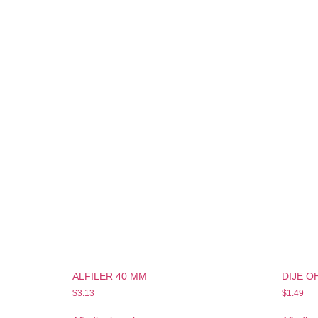
ALFILER 40 MM
DIJE O
$
3.13
$
1.49