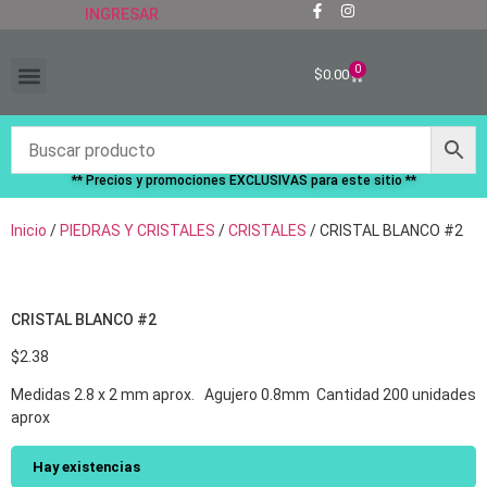
INGRESAR
0
$
0.00
“RECIÉN LLEGADOS”
** Precios y promociones EXCLUSIVAS para este sitio **
Inicio
/
PIEDRAS Y CRISTALES
/
CRISTALES
/ CRISTAL BLANCO #2
CRISTAL BLANCO #2
$
2.38
Medidas 2.8 x 2 mm aprox. Agujero 0.8mm Cantidad 200 unidades
aprox
Hay existencias