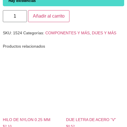
Hay existencias
Añadir al carrito
SKU:
1524
Categorías:
COMPONENTES Y MÁS
,
DIJES Y MÁS
Productos relacionados
HILO DE NYLON 0.25 MM
DIJE LETRA DE ACERO “V”
$
2.10
$
0.52