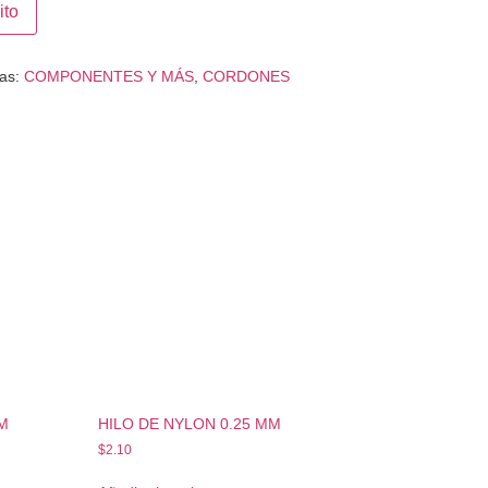
ito
ías:
COMPONENTES Y MÁS
,
CORDONES
MM
HILO DE NYLON 0.25 MM
$
2.10