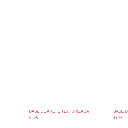
BASE DE ARETE TEXTURIZADA
BASE D
$
1.25
$
1.75