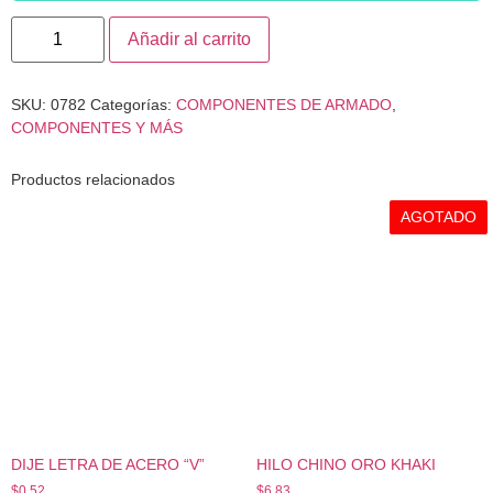
Añadir al carrito
SKU:
0782
Categorías:
COMPONENTES DE ARMADO
,
COMPONENTES Y MÁS
Productos relacionados
AGOTADO
DIJE LETRA DE ACERO “V”
HILO CHINO ORO KHAKI
$
0.52
$
6.83