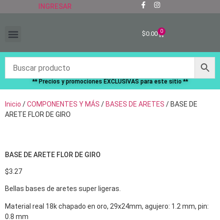
INGRESAR
0
$
0.00
“RECIÉN LLEGADOS”
** Precios y promociones EXCLUSIVAS para este sitio **
Inicio
/
COMPONENTES Y MÁS
/
BASES DE ARETES
/ BASE DE
ARETE FLOR DE GIRO
BASE DE ARETE FLOR DE GIRO
$
3.27
Bellas bases de aretes super ligeras.
Material real 18k chapado en oro, 29x24mm, agujero: 1.2 mm, pin:
0.8 mm